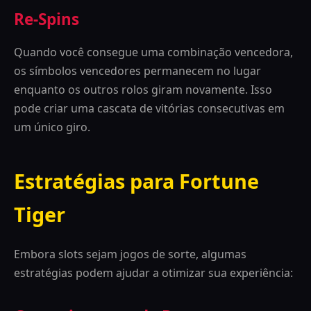
Re-Spins
Quando você consegue uma combinação vencedora,
os símbolos vencedores permanecem no lugar
enquanto os outros rolos giram novamente. Isso
pode criar uma cascata de vitórias consecutivas em
um único giro.
Estratégias para Fortune
Tiger
Embora slots sejam jogos de sorte, algumas
estratégias podem ajudar a otimizar sua experiência: