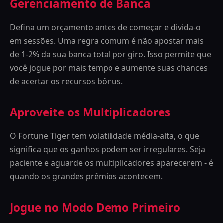
Gerenciamento de Banca
Defina um orçamento antes de começar e divida-o
em sessões. Uma regra comum é não apostar mais
de 1-2% da sua banca total por giro. Isso permite que
você jogue por mais tempo e aumente suas chances
de acertar os recursos bônus.
Aproveite os Multiplicadores
O Fortune Tiger tem volatilidade média-alta, o que
significa que os ganhos podem ser irregulares. Seja
paciente e aguarde os multiplicadores aparecerem - é
quando os grandes prêmios acontecem.
Jogue no Modo Demo Primeiro