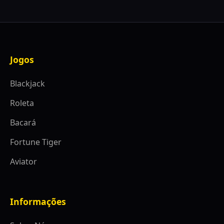
Jogos
Blackjack
Roleta
Bacará
Fortune Tiger
Aviator
Informações