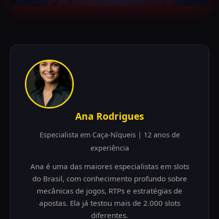
Ana Rodrigues
Especialista em Caça-Níqueis | 12 anos de
experiência
Ana é uma das maiores especialistas em slots
do Brasil, com conhecimento profundo sobre
mecânicas de jogos, RTPs e estratégias de
apostas. Ela já testou mais de 2.000 slots
diferentes.