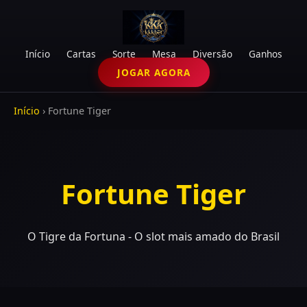
Início
Cartas
Sorte
Mesa
Diversão
Ganhos
JOGAR AGORA
Início
›
Fortune Tiger
Fortune Tiger
O Tigre da Fortuna - O slot mais amado do Brasil