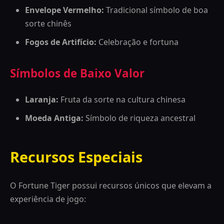
Envelope Vermelho:
Tradicional símbolo de boa
sorte chinês
Fogos de Artifício:
Celebração e fortuna
Símbolos de Baixo Valor
Laranja:
Fruta da sorte na cultura chinesa
Moeda Antiga:
Símbolo de riqueza ancestral
Recursos Especiais
O Fortune Tiger possui recursos únicos que elevam a
experiência de jogo: