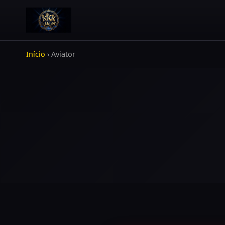
Início
›
Aviator