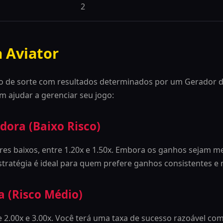
2
a Aviator
go de sorte com resultados determinados por um Gerador d
m ajudar a gerenciar seu jogo:
dora (Baixo Risco)
res baixos, entre 1.20x e 1.50x. Embora os ganhos sejam m
stratégia é ideal para quem prefere ganhos consistentes e 
 (Risco Médio)
 2.00x e 3.00x. Você terá uma taxa de sucesso razoável com