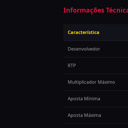
Informações Técnic
Característica
Desenvolvedor
RTP
Multiplicador Máximo
Aposta Mínima
Aposta Máxima