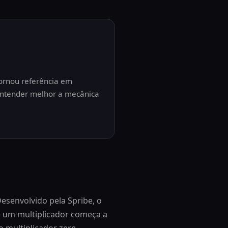
ornou referência em
 entender melhor a mecânica
esenvolvido pela Spribe, o
 um multiplicador começa a