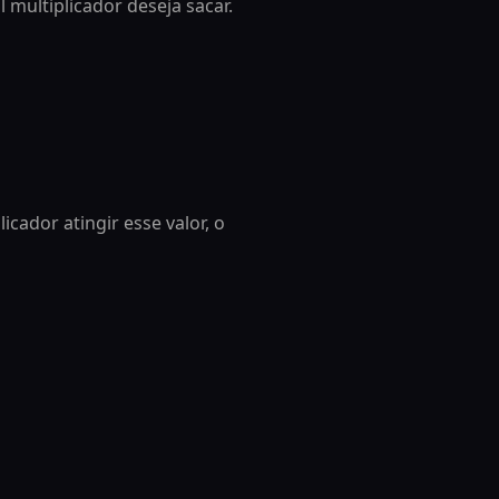
multiplicador deseja sacar.
icador atingir esse valor, o