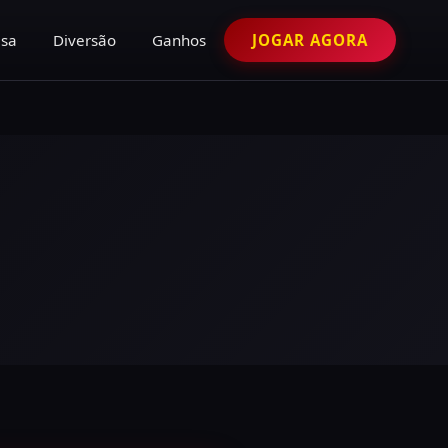
sa
Diversão
Ganhos
JOGAR AGORA